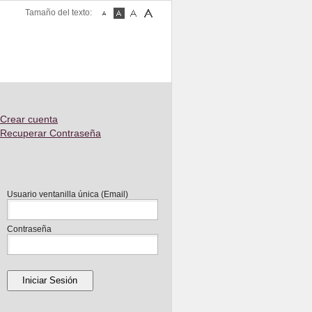
Tamaño del texto:
Fuente
Fuente
Fuente
Fuente
Pequeña
Normal
Mediana
Grande
Crear cuenta
Recuperar Contraseña
Usuario ventanilla única (Email)
Contraseña